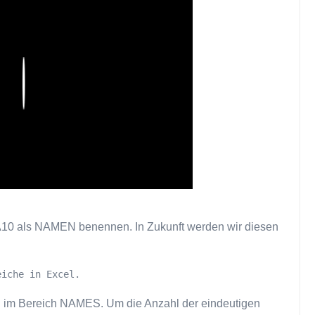
Play
: A10 als NAMEN benennen. In Zukunft werden wir diesen
eiche in Excel.
g im Bereich NAMES. Um die Anzahl der eindeutigen