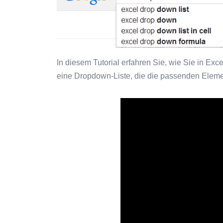
In diesem Tutorial erfahren Sie, wie Sie in Exc
eine Dropdown-Liste, die die passenden Eleme