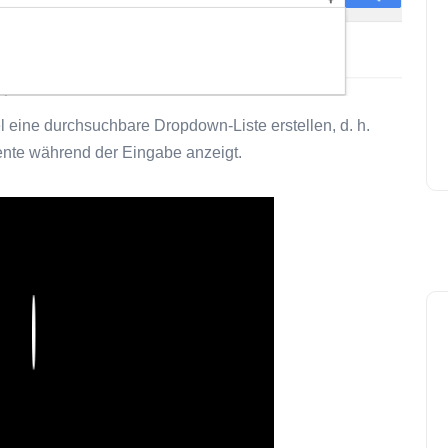
el eine durchsuchbare Dropdown-Liste erstellen, d. h.
nte während der Eingabe anzeigt.
Play