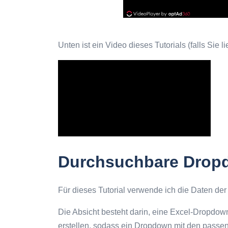
Unten ist ein Video dieses Tutorials (falls Sie 
Durchsuchbare Dropd
Für dieses Tutorial verwende ich die Daten de
Die Absicht besteht darin, eine Excel-Dropdo
erstellen, sodass ein Dropdown mit den passen