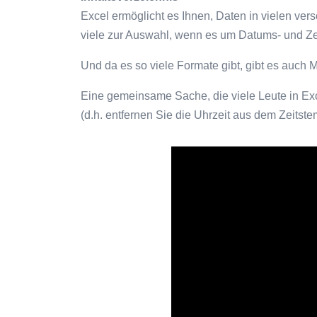
Excel ermöglicht es Ihnen, Daten in vielen ve
viele zur Auswahl, wenn es um Datums- und Zei
Und da es so viele Formate gibt, gibt es auch M
Eine gemeinsame Sache, die viele Leute in Exc
(d.h. entfernen Sie die Uhrzeit aus dem Zeitst