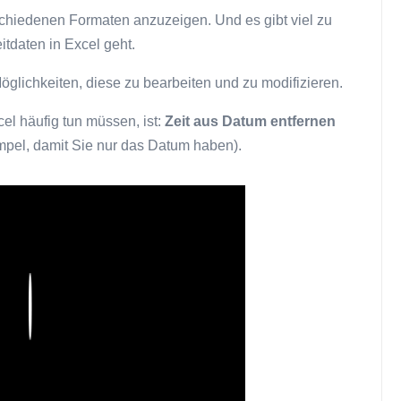
rschiedenen Formaten anzuzeigen. Und es gibt viel zu
tdaten in Excel geht.
öglichkeiten, diese zu bearbeiten und zu modifizieren.
el häufig tun müssen, ist:
Zeit aus Datum entfernen
empel, damit Sie nur das Datum haben).
Play